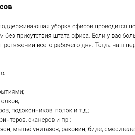
сов
ддерживающая уборка офисов проводится по 
м без присутствия штата офиса. Если у вас бол
ротяжении всего рабочего дня. Тогда наш пер
о:
рытиями;
олков;
в, подоконников, полок и т.д.;
интеров, сканеров и пр.;
он, мытьё унитазов, раковин, биде, смесителе